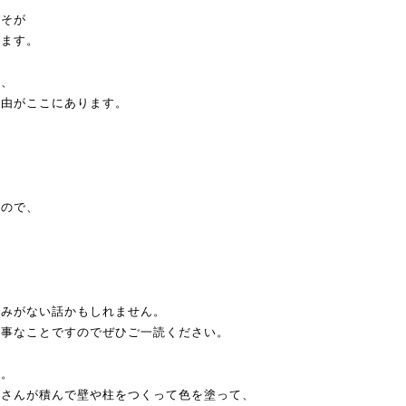
こそが
ります。
が、
理由がここにあります。
すので、
染みがない話かもしれません。
大事なことですのでぜひご一読ください。
置。
人さんが積んで壁や柱をつくって色を塗って、