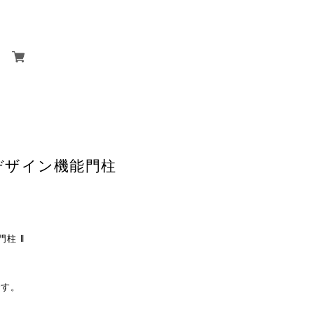
なデザイン機能門柱
門柱 ‖
です。