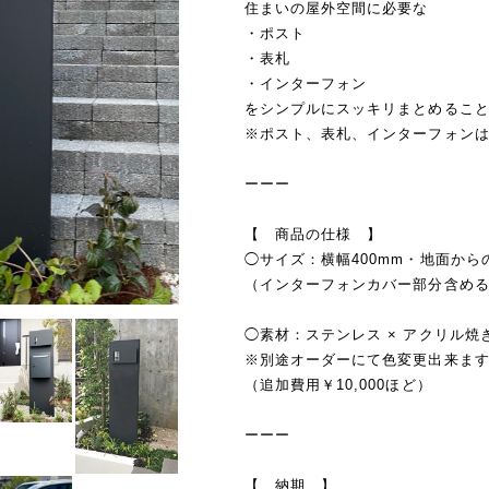
住まいの屋外空間に必要な
・ポスト
・表札
・インターフォン
をシンプルにスッキリまとめるこ
※ポスト、表札、インターフォン
ーーー
【 商品の仕様 】
◯サイズ：横幅400mm・地面からの
（インターフォンカバー部分含める
◯素材：ステンレス × アクリル焼
※別途オーダーにて色変更出来ま
（追加費用￥10,000ほど）
ーーー
【 納期 】